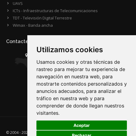
UAVS
ICTs - Infraestructuras de Telecomunicaciones
TDT - Televisión Digital Terrestre
Wimax - Banda ancha
Contacte con nosotros
Utilizamos cookies
Dirección:
Plaza Águas Férreas, Nº 2 Entl. D.
Usamos cookies y otras técnicas de
Código Postal 27002 · Lugo · Galicia · España
rastreo para mejorar tu experiencia de
Teléfono:
(+34) 982 280 090
navegación en nuestra web, para
Para Fax:
(+34) 982 280 094
mostrarte contenidos personalizados y
Email:
web@indesnor.com
anuncios adecuados, para analizar el
Lunes - Viernes:
08:00 - 20:00
tráfico en nuestra web y para
comprender de donde llegan nuestros
visitantes.
Aceptar
©
2004 - 2026
INDESNOR S.L. · INGENIERÍA Y DESARROLLOS DEL NORTE
Rechazar