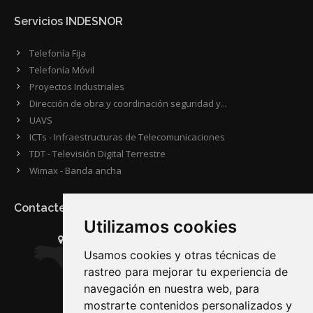
Servicios INDESNOR
Telefonía Fija
Telefonía Móvil
Proyectos Industriales
Dirección de obra y coordinación seguridad y...
UAVS
ICTs - Infraestructuras de Telecomunicaciones
TDT - Televisión Digital Terrestre
Wimax - Banda ancha
Contacte con nosotros
Utilizamos cookies
Dirección:
Plaza Águas Férreas, Nº 2 Entl. D.
Usamos cookies y otras técnicas de
Código Postal 27002 · Lugo · Galicia · España
rastreo para mejorar tu experiencia de
Teléfono:
(+34) 982 280 090
navegación en nuestra web, para
Para Fax:
(+34) 982 280 094
mostrarte contenidos personalizados y
Email:
web@indesnor.com